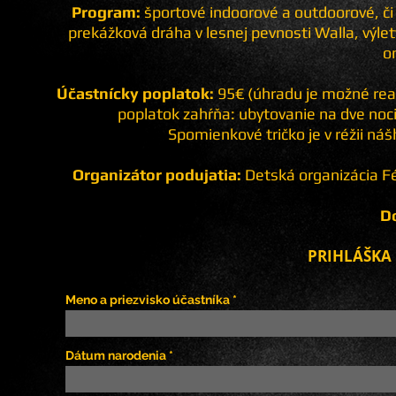
Program:
športové indoorové a outdoorové, či o
prekážková dráha v lesnej pevnosti Walla, výlet
o
Účastnícky poplatok:
95€ (úhradu je možné rea
poplatok zahŕňa: ubytovanie na dve noci
Spomienkové tričko je v réžii ná
Organizátor podujatia:
Detská organizácia Fé
D
PRIHLÁŠKA
Meno a priezvisko účastníka
Dátum narodenia