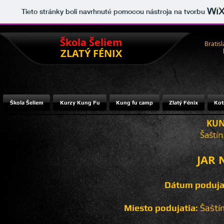
Tieto stránky boli navrhnuté pomocou nástroja na tvorbu
Škola Šeliem
Bratisl
ZLATÝ FÉNIX
Škola Šeliem
Kurzy Kung Fu
Kung fu camp
Zlatý Fénix
Ko
KUN
Šaštín
JAR 
Dátum poduja
Miesto podujatia:
Šaštín