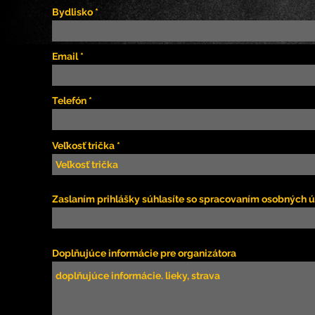
Bydlisko
Email
Telefón
Veľkosť trička
Zaslaním prihlášky súhlasíte so spracovaním osobných ú
Doplňujúce informácie pre organizátora